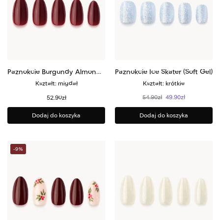
Paznokcie Burgundy Almond (Soft Gel)
Paznokcie Ice Skater (Soft Gel)
Kształt: migdał
Kształt: krótkie
54.90
zł
49.90
zł
52.90
zł
Dodaj do koszyka
Dodaj do koszyka
-9%