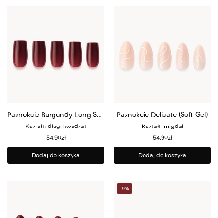
Paznokcie Burgundy Long Square (Soft Gel)
Paznokcie Delicate (Soft Gel)
Kształt: długi kwadrat
Kształt: migdał
54.90
zł
54.90
zł
Dodaj do koszyka
Dodaj do koszyka
-9%