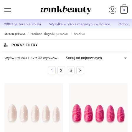
0
d 200zł
na terenie Polski
Wysyłka w 24h
z magazynu w Polsce
Odroczo
Strona główna
Product Długość paznokci
Średnie
/
/
POKAŻ FILTRY
Wyświetlanie 1–12 z 33 wyników
1
2
3