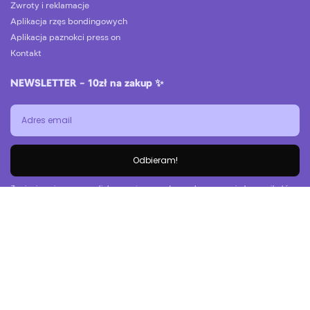
Zwroty i reklamacje
Aplikacja rzęs bondingowych
Aplikacja paznokci press on
Kontakt
NEWSLETTER – 10zł na zakup ✨
Odbieram!
Zapisując się na naszą listę wyrażasz zgodę na otrzymywanie komunikatów
od Wink Beauty. Polityka prywatności.
© Wink Beauty 2026 |
Regulamin sklepu
|
Polityka Prywatności