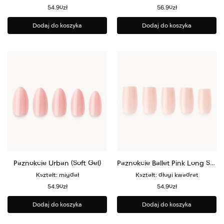
54.90
zł
56.90
zł
Dodaj do koszyka
Dodaj do koszyka
Paznokcie Urban (Soft Gel)
Paznokcie Ballet Pink Long Square (Soft Gel)
Kształt: migdał
Kształt: długi kwadrat
54.90
zł
54.90
zł
Dodaj do koszyka
Dodaj do koszyka