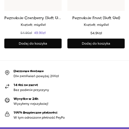
Paznokcie Cranberry (Soft Gel)
Paznokcie Frost (Soft Gel)
Kształt: migdał
Kształt: migdał
54.90
zł
49.90
zł
54.90
zł
Dodaj do koszyka
Dodaj do koszyka
Darmowa dostawa
Dla zamówień powyżej 200zł
14 dni na zwrot
Bez podania przyczyny
Wysyłka w 24h
Wysyłamy najszybciej!
100% Bezpieczne płatności
W tym odroczona płatność PayPo