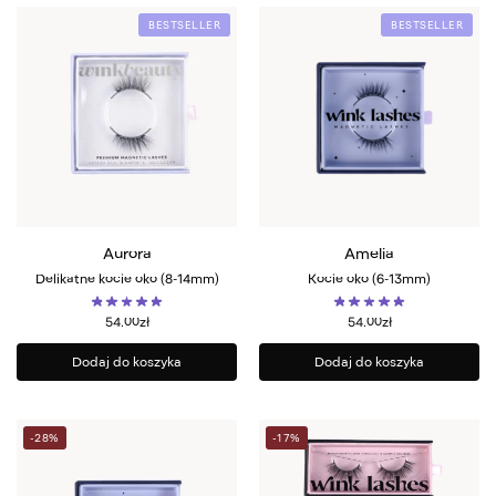
BESTSELLER
BESTSELLER
Aurora
Amelia
Delikatne kocie oko (8-14mm)
Kocie oko (6-13mm)
54.00
zł
54.00
zł
Dodaj do koszyka
Dodaj do koszyka
-28%
-17%