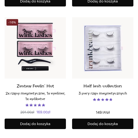
Dodaj do koszyka
Dodaj do koszyka
-16%
Zestaw Feelin’ Hot
Half lash collection
2x rzęsy magnetyczne, 1x eyeliner,
3 pary rzęs magnetycznych
1x aplikator
201.00
zł
169.00
zł
149.00
zł
Dodaj do koszyka
Dodaj do koszyka