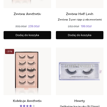
Zestaw Aesthetic
Zestaw Half Lash
Zestaw 3 par rzęs z akcesoriami
332.00
zł
239.00
zł
232.00
zł
199.00
zł
Dodaj do koszyka
Dodaj do koszyka
-31%
Kolekcja Aesthetic
Hearty
Delikatne kocie oko (8-12mm)