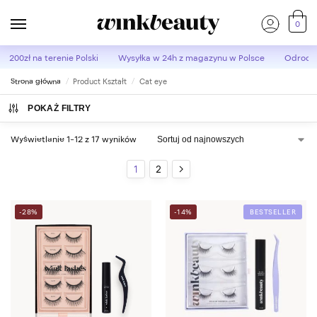
0
d 200zł
na terenie Polski
Wysyłka w 24h
z magazynu w Polsce
Odroczo
Strona główna
Product Kształt
Cat eye
/
/
POKAŻ FILTRY
Wyświetlanie 1–12 z 17 wyników
1
2
-28%
-14%
BESTSELLER