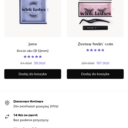
Jane
Zestaw feelin’ cute
Kocie oko (9-12mm)
54.00
zł
39.00
zł
201.00
zł
167.00
zł
Dodaj do koszyka
Dodaj do koszyka
Darmowa dostawa
Dla zamówień powyżej 200zł
14 dni na zwrot
Bez podania przyczyny