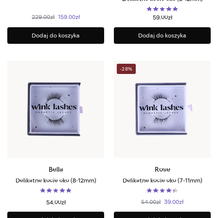
229.00
zł
159.00
zł
59.00
zł
Dodaj do koszyka
Dodaj do koszyka
-28%
Bella
Rose
Delikatne kocie oko (8-12mm)
Delikatne kocie oko (7-11mm)
54.00
zł
39.00
zł
54.00
zł