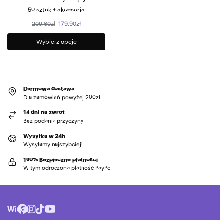
50 sztuk + akcesoria
209.60
zł
179.90
zł
Wybierz opcje
Darmowa dostawa
Dla zamówień powyżej 200zł
14 dni na zwrot
Bez podania przyczyny
Wysyłka w 24h
Wysyłamy najszybciej!
100% Bezpieczne płatności
W tym odroczona płatność PayPo
Więcej