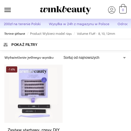
0
d 200zł
na terenie Polski
Wysyłka w 24h
z magazynu w Polsce
Odroczo
Strona główna
Product Wybierz model rzęs
Volume Fluff - 8, 10, 12mm
/
/
POKAŻ FILTRY
Wyświetlanie jednego wyniku
-14%
Zestaw startowy: rzęsy DIY