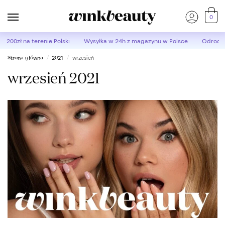
0
d 200zł
na terenie Polski
Wysyłka w 24h
z magazynu w Polsce
Odroczo
Strona główna
2021
wrzesień
/
/
wrzesień 2021