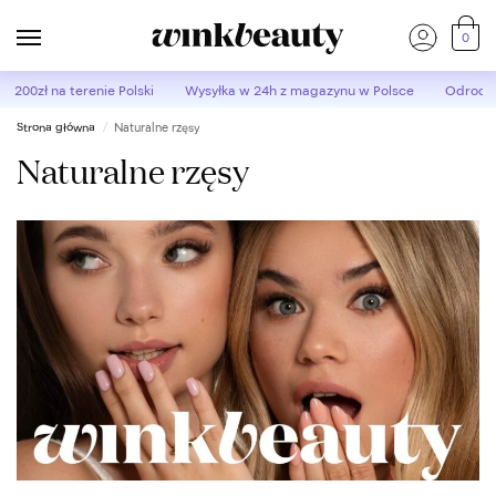
0
d 200zł
na terenie Polski
Wysyłka w 24h
z magazynu w Polsce
Odroczo
Strona główna
Naturalne rzęsy
/
Naturalne rzęsy