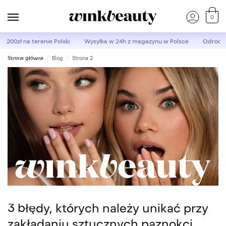
0
d 200zł
na terenie Polski
Wysyłka w 24h
z magazynu w Polsce
Odroczo
Strona główna
Blog
Strona 2
/
/
3 błędy, których należy unikać przy
zakładaniu sztucznych paznokci