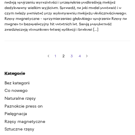
nadają spojrzeniu wyrazistości i przepięknie podkreślają makijaż
dedykowany wielkim wyjściom. Sprawdź, na jaki model postawić i o
czym należy pamiętać przy wykonywaniu makijażu okolicznościowego.
Rzęsy magnetyczne – sprzymierzeniec głębokiego spojrzenia Rzęsy na
magnes to bezapelacyjny hit ostatnich lat. Swoją popularność
zawdzięczają stosunkowo łatwej aplikacji i brakowi […]
1
2
3
4
Kategorie
Bez kategorii
Co nowego
Naturalne rzęsy
Paznokcie press on
Pielęgnacja
Rzęsy magnetyczne
Sztuczne rzęsy