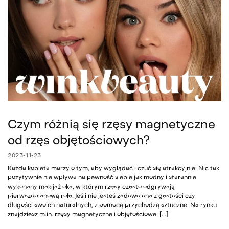
Czym różnią się rzęsy magnetyczne
od rzęs objętościowych?
2023-11-23
Każda kobieta marzy o tym, aby wyglądać i czuć się atrakcyjnie. Nic tak
pozytywnie nie wpływa na pewność siebie jak modny i starannie
wykonany makijaż oka, w którym rzęsy często odgrywają
pierwszoplanową rolę. Jeśli nie jesteś zadowolona z gęstości czy
długości swoich naturalnych, z pomocą przychodzą sztuczne. Na rynku
znajdziesz m.in. rzęsy magnetyczne i objętościowe. […]