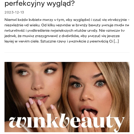
perfekcyjny wygląd?
2023-12-13
Niemal każda kobieta marzy o tym, aby wyglądać i czuć się atrakcyjnie –
niezależnie od wieku. Od kilku sezonów w branży beauty panuje moda na
naturalność i podkreślenie największych atutów urody. Nie oznacza to
jednak, że musisz zrezygnować z dodatków, aby poczuć się jeszcze
lepiej w swoim ciele. Sztuczne rzęsy i paznokcie z pewnością Ci […]