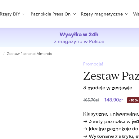
Rzęsy DIY
Paznokcie Press On
Rzęsy magnetyczne
Ws
Wysyłka w 24h
z magazynu w Polsce
i
Zestaw Paznokci Almonds
/
Promocja!
Zestaw Pa
3 modele w zestawie
148.90
zł
165.70
zł
-10%
Klasyczne, uniwersalne,
→ 3 sety paznokci w je
→ Idealne paznokcie do
→ Wykonane z akrylu, ef