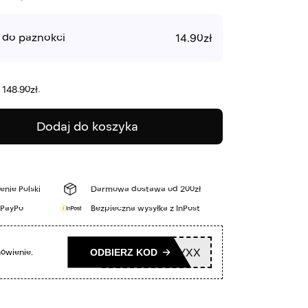
i do paznokci
14.90
zł
:
148.90
zł
.
Dodaj do koszyka
enie Polski
Darmowa dostawa od 200zł
 PayPo
Bezpieczna wysyłka z InPost
ODBIERZ KOD
WINKBEAUTYXX
mówienie.