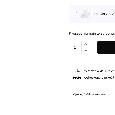
1
×
Naklejk
N
a
k
l
Poprzednia najniższa cena
e
j
k
i
d
o
p
Wysyłka w 24h na ter
a
Odroczona płatność
z
n
o
Zgarnij 10zł na pierwsze za
k
c
i