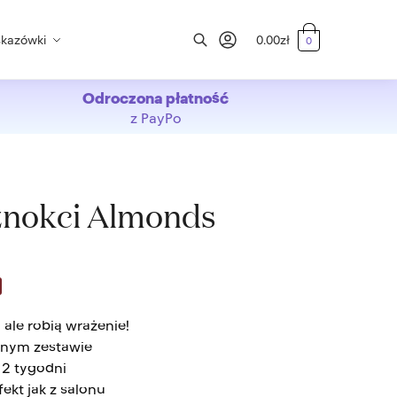
kazówki
0.00
zł
0
Szukaj
Odroczona płatność
z PayPo
znokci Almonds
 ale robią wrażenie!
dnym zestawie
 2 tygodni
ekt jak z salonu