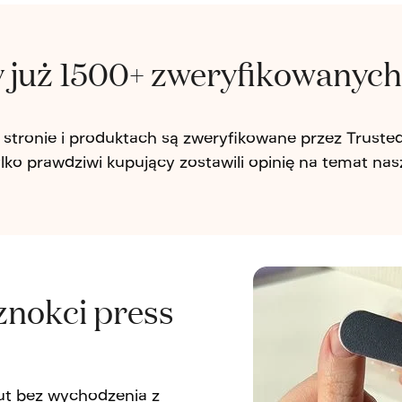
już 1500+ zweryfikowanych 
j stronie i produktach są zweryfikowane przez Truste
ylko prawdziwi kupujący zostawili opinię na temat na
znokci press
nut bez wychodzenia z