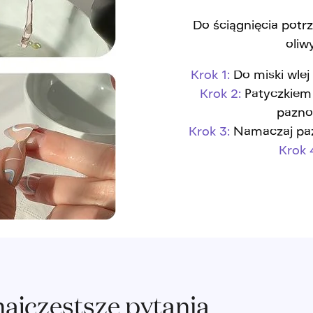
Do ściągnięcia potrz
oliw
Krok 1:
Do miski wlej
Krok 2:
Patyczkiem
pazno
Krok 3:
Namaczaj pazn
Krok 
najczęstsze pytania