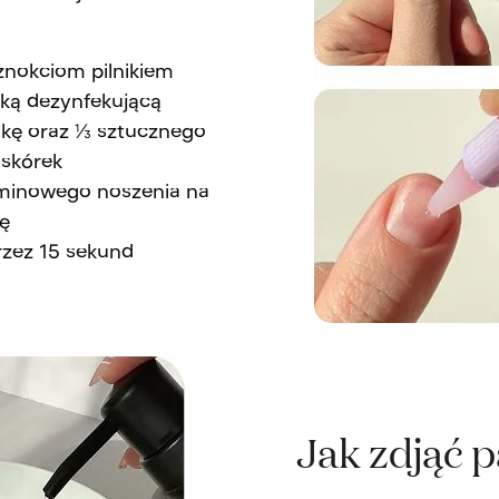
znokciom pilnikiem
ką dezynfekującą
ytkę oraz ⅓ sztucznego
 skórek
rminowego noszenia na
kę
przez 15 sekund
Jak zdjąć 