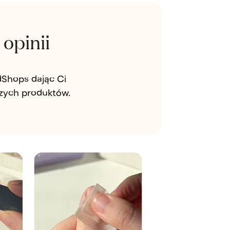
opinii
dShops dając Ci
szych produktów.